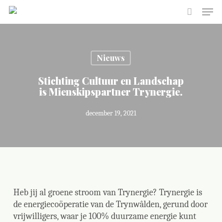
Skip
Men
to
search
main
content
Nieuws
Stichting Cultuur en Landschap
is Mienskipspartner Trynergie.
december 19, 2021
Heb jij al groene stroom van Trynergie? Trynergie is
de energiecoöperatie van de Trynwâlden, gerund door
vrijwilligers, waar je 100% duurzame energie kunt