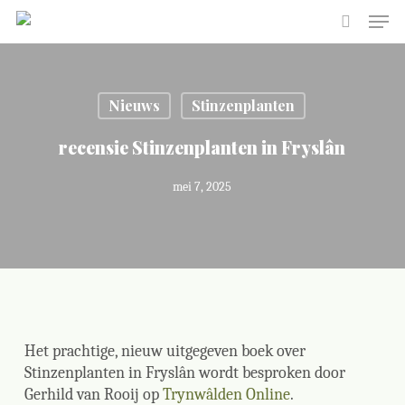
Skip
Men
to
search
main
content
Nieuws
Stinzenplanten
recensie Stinzenplanten in Fryslân
mei 7, 2025
Het prachtige, nieuw uitgegeven boek over
Stinzenplanten in Fryslân wordt besproken door
Gerhild van Rooij op
Trynwâlden Online
.