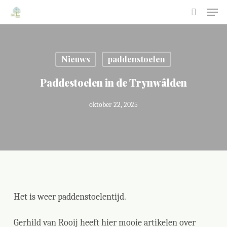
Skip
Men
to
search
main
Close
content
Menu
Nieuws
paddenstoelen
Paddestoelen in de Trynwâlden
oktober 22, 2025
Het is weer paddenstoelentijd.
Gerhild van Rooij heeft hier mooie artikelen over