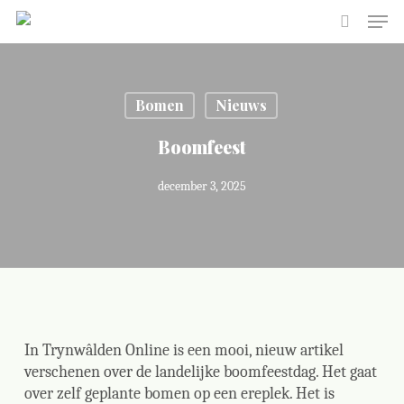
Skip
Men
to
search
main
Close
content
Menu
Bomen
Nieuws
Boomfeest
december 3, 2025
In Trynwâlden Online is een mooi, nieuw artikel
verschenen over de landelijke boomfeestdag. Het gaat
over zelf geplante bomen op een ereplek. Het is